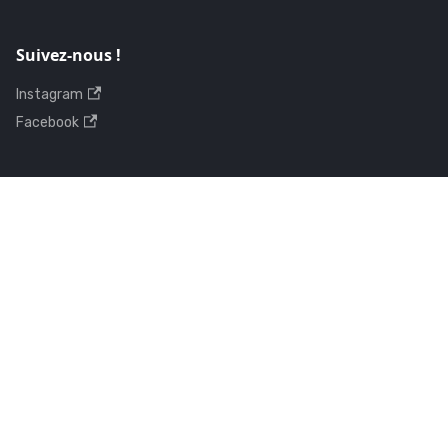
Suivez-nous !
Instagram
Facebook
Contactez-nous
support@getvish.com
Droits d’auteur © 2025 Vish Inc.