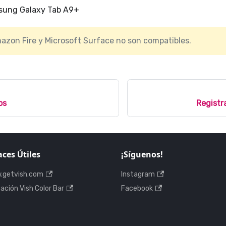
ung Galaxy Tab A9+
azon Fire y Microsoft Surface no son compatibles.
os
Registr
aces Útiles
¡Síguenos!
.getvish.com
Instagram
cación Vish Color Bar
Facebook