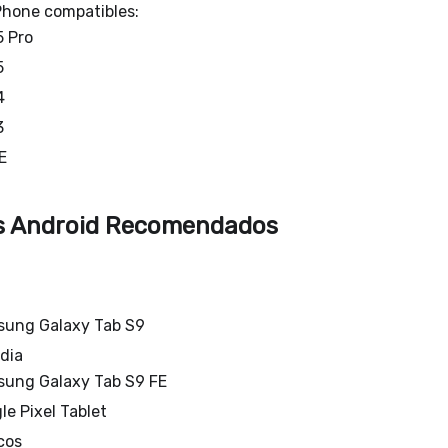
Phone compatibles:
5 Pro
5
4
3
E
os Android Recomendados
ung Galaxy Tab S9
dia
ung Galaxy Tab S9 FE
le Pixel Tablet
cos