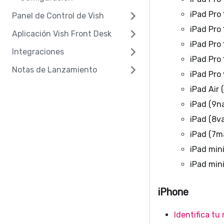
iPad Pro
Panel de Control de Vish
iPad Pro 
Aplicación Vish Front Desk
iPad Pro 
Integraciones
iPad Pro
Notas de Lanzamiento
iPad Pro 
iPad Air 
iPad (9n
iPad (8v
iPad (7m
iPad min
iPad mini
iPhone
Identifica tu