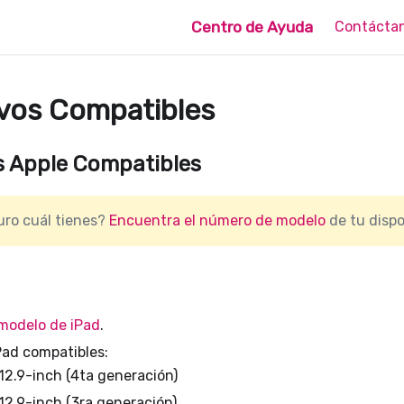
Centro de Ayuda
Contácta
ivos Compatibles
s Apple Compatibles
uro cuál tienes?
Encuentra el número de modelo
de tu dispo
 modelo de iPad
.
Pad compatibles:
 12.9-inch (4ta generación)
12.9-inch (3ra generación)